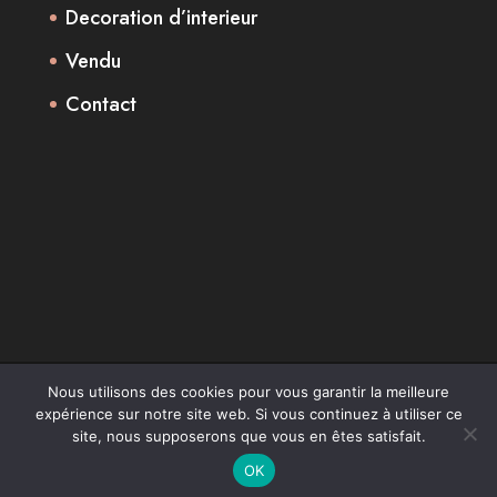
Decoration d’interieur
Vendu
Contact
Nous utilisons des cookies pour vous garantir la meilleure
expérience sur notre site web. Si vous continuez à utiliser ce
Design de
Elegant Themes
| Propulsé par
site, nous supposerons que vous en êtes satisfait.
WordPress
OK