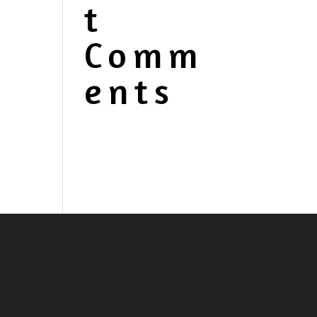
t
Comm
ents