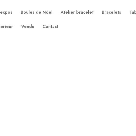
 expos
Boules de Noel
Atelier bracelet
Bracelets
Ta
terieur
Vendu
Contact