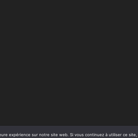
 par
WordPress
eure expérience sur notre site web. Si vous continuez à utiliser ce sit