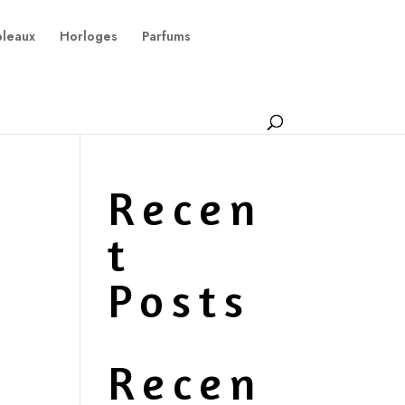
bleaux
Horloges
Parfums
Recen
t
Posts
Recen