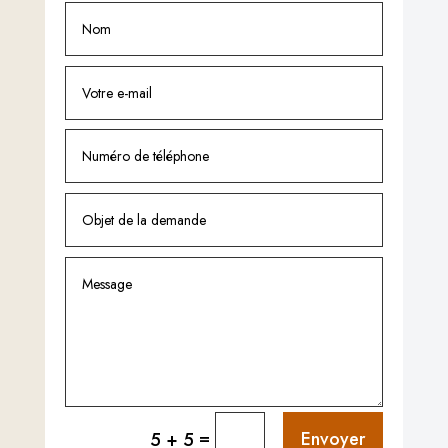
=
Envoyer
5 + 5