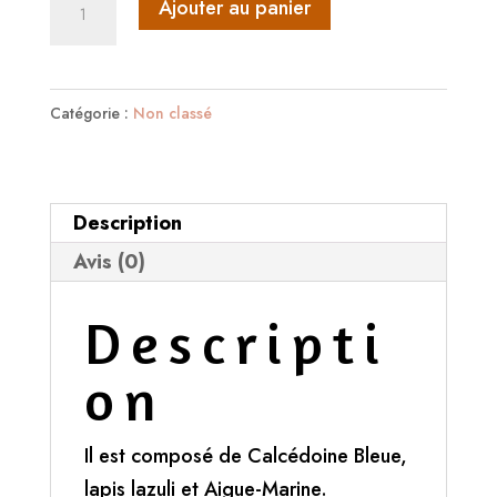
quantité
Ajouter au panier
de
Bracelet
Expression/
Catégorie :
Non classé
Thyroïde
Description
Avis (0)
Descripti
on
Il est composé de Calcédoine Bleue,
lapis lazuli et Aigue-Marine.