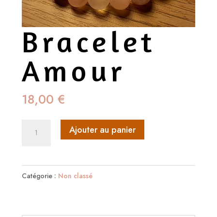
Bracelet
Amour
18,00
€
quantité
Ajouter au panier
de
Bracelet
Amour
Catégorie :
Non classé